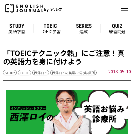
by アルク
STUDY
TOEIC
SERIES
QUIZ
英語学習
TOEIC学習
連載
練習問題
「TOEICテクニック熱」にご注意！真
の英語力を身に付けよう
2018-05-10
STUDY
TOEIC
西澤ロイ
西澤ロイの英語お悩み診療所