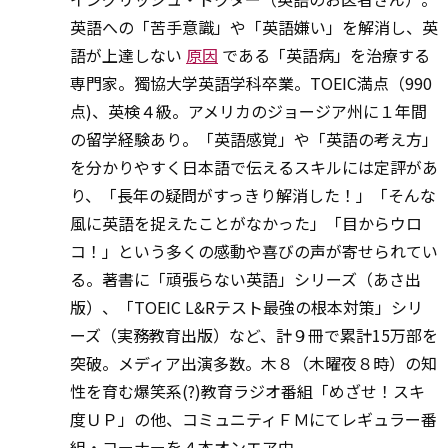
英語への「苦手意識」や「英語嫌い」を解消し、英
語が上達しない
原因
である「英語病」を治療する
専門家。獨協大学英語学科卒業。TOEIC満点（990
点)、英検４級。アメリカのジョージア州に１年間
の留学経験あり。「英語感覚」や「英語の考え方」
を分かりやすく日本語で伝えるスキルには定評があ
り、「長年の疑問がすっきり解消した！」「そんな
風に英語を捉えたことがなかった」「目からウロ
コ！」という多くの感動や喜びの声が寄せられてい
る。著書に「頑張らない英語」シリーズ（あさ出
版）、「TOEIC L&Rテスト最強の根本対策」シリ
ーズ（実務教育出版）など、計９冊で累計15万部を
突破。メディア出演多数。木８（木曜夜８時）の知
性を育む爆笑系(?)教育ラジオ番組「めざせ！スキ
度ＵＰ」の他、コミュニティＦＭにてレギュラー番
組・コーナーを４本オンエア中。