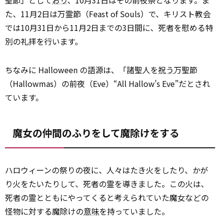
聖節」として
おり
、10月31日はその前夜祭となります。ま
た、11月2日は万霊節（Feast of Souls）で、キリスト教会
では10月31日から11月2日までの3日間に、死者を慰める特
別の礼拝を行います。
ちなみに Halloween の語源は、「諸聖人を
祝う
万聖節
（Hallowmas）の前夜（Eve）“All Hallow's Eve”だとされ
ています。
魔女の仲間のふりをして魔除けをする
ハロウィーンの祭りの夜に、人々はたき火をしたり、かが
り火をたいたりして、死者の霊を導きました。この火は、
死者の霊とともにやってくると考えられていた魔女などの
怪物に対する魔除けの
意味
を持っていました。