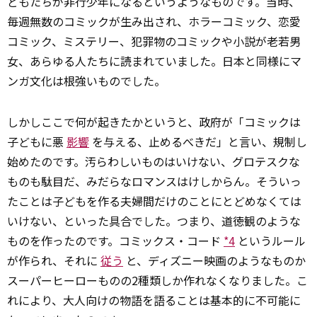
どもたちが非行少年になるというようなものです。当時、
毎週無数のコミックが生み出され、ホラーコミック、恋愛
コミック、ミステリー、犯罪物のコミックや小説が老若男
女、あらゆる人たちに読まれていました。日本と同様にマ
ンガ文化は根強いものでした。
しかしここで何が起きたかというと、政府が「コミックは
子どもに悪
影響
を与える、止めるべきだ」と言い、規制し
始めたのです。汚らわしいものはいけない、グロテスクな
ものも駄目だ、みだらなロマンスはけしからん。そういっ
たことは子どもを作る夫婦間だけのことにとどめなくては
いけない、といった具合でした。つまり、道徳観のような
ものを作ったのです。コミックス・コード
*4
というルール
が作られ、それに
従う
と、ディズニー映画のようなものか
スーパーヒーローものの2種類しか作れなくなりました。こ
れにより、大人向けの物語を語ることは基本的に不可能に