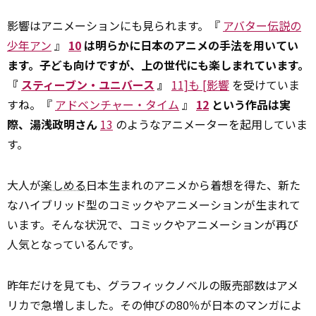
影響はアニメーションにも見られます。『
アバター伝説の
少年アン
』
10
は明らかに日本のアニメの手法を用いてい
ます。子ども向けですが、上の世代にも楽しまれています。
『
スティーブン・ユニバース
』
11]も [影響
を受けていま
すね。『
アドベンチャー・タイム
』
12
という作品は実
際、湯浅政明さん
13
のようなアニメーターを起用していま
す。
大人が
楽しめる
日本生まれのアニメから着想を得た、新た
なハイブリッド型のコミックやアニメーションが生まれて
います。そんな状況で、コミックやアニメーションが再び
人気となっているんです。
昨年だけを見ても、グラフィックノベルの販売部数はアメ
リカで急増しました。その伸びの80％が日本のマンガによ