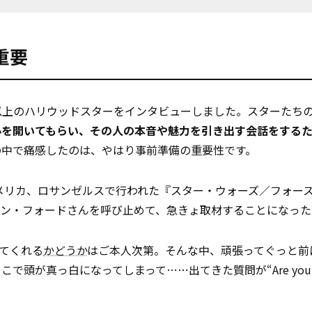
重要
人以上のハリウッドスターをインタビューしました。スターたち
心を開いてもらい、その人の本音や魅力を引き出す会話をする
の中で痛感したのは、やはり事前準備の重要性です。
、アメリカ、ロサンゼルスで行われた『スター・ウォーズ／フォー
ン・フォードさんを呼び止めて、急きょ取材することになった
てくれる
かどうか
はご本人次第。そんな中、頑張ってぐっと前
で頭が真っ白になってしまって……出てきた質問が“Are you