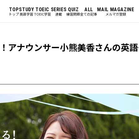
TOP
STUDY
TOEIC
SERIES
QUIZ
ALL
MAIL MAGAZINE
トップ
英語学習
TOEIC学習
連載
練習問題
全ての記事
メルマガ登録
！アナウンサー小熊美香さんの英語