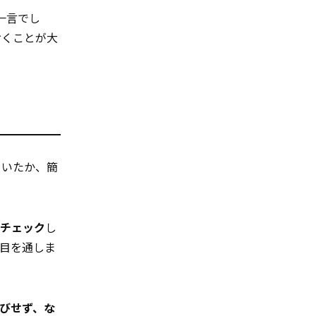
一言でし
おくことが大
ていたか、簡
もチェック
し
目を通しま
びせず、な