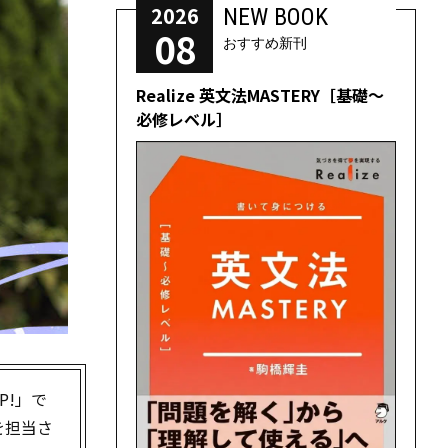
2026
NEW BOOK
08
おすすめ新刊
Realize 英文法MASTERY［基礎～
必修レベル］
P!」で
を担当さ