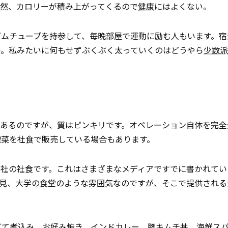
当然、カロリーが積み上がってくるので
健康
にはよくない。
ゴムチューブを持参して、毎晩部屋で運動に励む人もいます。宿
か。私みたいに何もせずぶくぶく太っていくのはどうやら
少数派
もあるのですが、質はピンキリです。オペレーション自体を完全
惣菜を社食で販売している場合もあります。
ル社の社食です。これはさまざまなメディアですでに書かれてい
一見、大学の食堂のような雰囲気なのですが、そこで提供される
どて煮込み、お好み焼き、インドカレー、豚キムチ丼、海鮮
ス