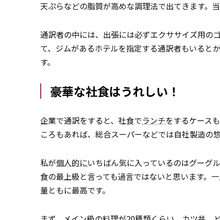
天ぷらなどの脂質が高めな調理法で出てきます。
通訳者の中には、出張には必ずエクササイズ用の
て、ジムがあるホテルを指定する通訳者もいると
す。
豪華な社食はうれしい！
企業で通訳をすると、社食で
ランチ
をするケース
ころもあれば、総合スーパーなどでは自社製造の
私が
個人的に
いちばん気に入っているのはグーグ
食の最上級と言っても過言ではないと思います。
量ともに最高です。
まず、メイン級の料理が20種類くらい。カツ丼、