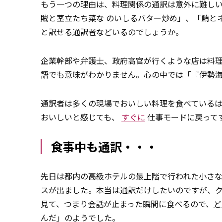
もう一つの理由は、料理関係の通訳は意外に難し
賊と茎立たち菜な のいしるバター炒め」、「鮪と
と訳せる
通訳者
などいるのでしょうか。
企業幹部や
弁護士
、政府高官が行くような店は料
語でも意味がわかりません。心の中では「『伊勢
通訳者は多くの現場でおいしい料理を食べている
おいしいと感じても、
すぐに
仕事モードに戻って
食事中も通訳・・・
先日は都内の高級ホテルの最上階で行われた小さ
スが出ました。本当は通訳だけしたいのですが、
見て、つまり会話が止まった瞬間に食べるので、
ど
んだ」のようでした。