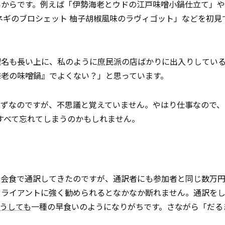
いからです。例えば「伊勢海老とウドの江戸味噌小鍋仕立て」
ネギのブロシェット 柚子胡椒風味のラヴィゴット」などを初見
理名も長い上に、私のように庶民派の店ばかりに出入りしてい
海老の味噌鍋』でよくない？」と思っています。
はずなのですが、不思議と覚えていません。やはり仕事なので、
すべて忘れてしまうのかもしれません。
な会食で通訳してきたのですが、通訳者にも参加者と同じ数万
クライアントに強く勧められるとなかなか断れません。通訳を
うしても
一種の早食いのようになりがちです。さながら「だる