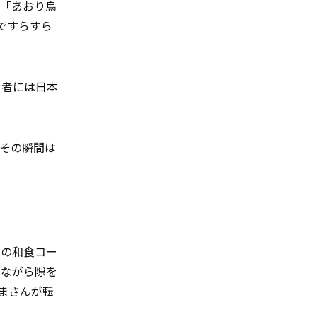
や「あおり烏
ですらすら
る者には日本
その瞬間は
円の和食コー
しながら隙を
まさんが転