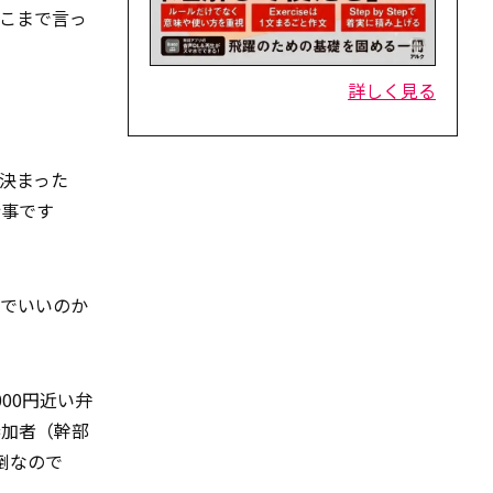
こまで言っ
詳しく見る
決まった
行事です
れでいいのか
00円近い弁
参加者（幹部
倒なので