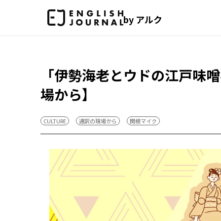
by アルク
「伊勢海老とウドの江戸味噌
場から】
CULTURE
通訳の現場から
関根マイク