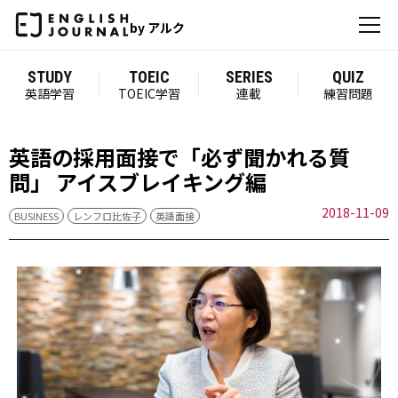
by アルク
STUDY
TOEIC
SERIES
QUIZ
英語学習
TOEIC学習
連載
練習問題
英語の採用面接で「必ず聞かれる質
問」 アイスブレイキング編
2018-11-09
BUSINESS
レンフロ比佐子
英語面接