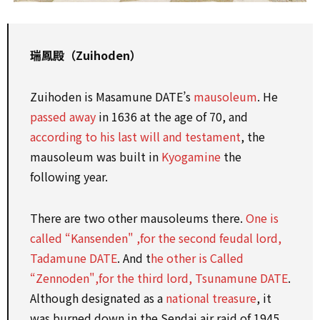
瑞鳳殿（Zuihoden）
Zuihoden is Masamune DATE’s
mausoleum
. He
passed away
in 1636 at the age of 70, and
according to his last will and testament
, the
mausoleum was built in
Kyogamine
the
following year.
There are two other mausoleums there.
One is
called “Kansenden" ,for the second feudal lord,
Tadamune DATE
. And t
he other is Called
“Zennoden",for the third lord, Tsunamune DATE
.
Although designated as a
national treasure
, it
was burned down in the Sendai air raid of 1945.