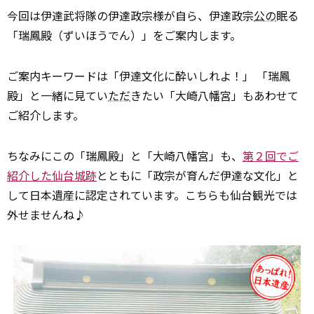
今回は伊達武将隊の伊達政宗様が自ら、伊達政宗
公の
眠る
「瑞鳳殿（ずいほうでん）」をご案内します。
ご案内キーワードは「伊達文化に酔いしれよ！」 「瑞鳳
殿」と一緒に見てい
ただ
きたい「大崎八幡宮」もあわせて
ご紹介します。
ちなみにこの「瑞鳳殿」と「大崎八幡宮」も、
第２回でご
紹介した仙台城跡
とともに「政宗が育んだ伊達な文化」と
して日本遺産に認定されています。こちらも仙台観光では
外せませんね♪