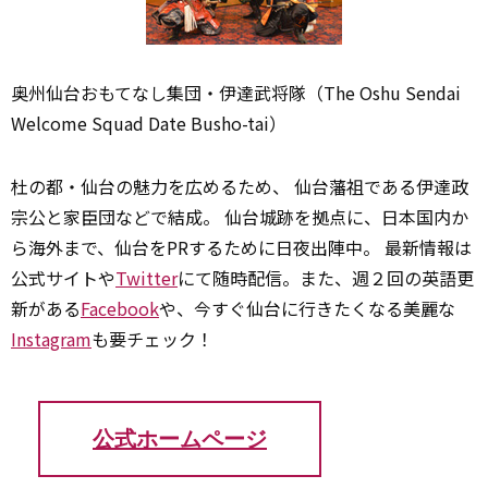
奥州仙台おもてなし集団・伊達武将隊（The Oshu Sendai
Welcome Squad Date Busho-tai）
杜の都・仙台の魅力を広めるため、 仙台藩祖である伊達政
宗公と家臣団などで結成。 仙台城跡を拠点に、日本国内か
ら海外まで、仙台をPRするために日夜出陣中。 最新情報は
公式サイトや
Twitter
にて随時配信。また、週２回の英語更
新がある
Facebook
や、今すぐ仙台に行きたくなる美麗な
Instagram
も要チェック！
公式ホームページ