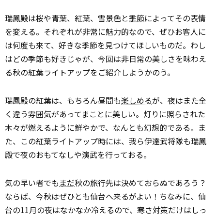
瑞鳳殿は桜や青葉、紅葉、雪景色と
季節
によってその表情
を変える。それぞれが非常に魅力的なので、ぜひお客人に
は何度も来て、好きな季節を見つけてほしいものだ。わし
はどの季節も好きじゃが、今回は非日常の美しさを味わえ
る秋の紅葉ライトアップをご紹介しようかのう。
瑞鳳殿の紅葉は、もちろん昼間も
楽しめる
が、夜はまた全
く違う雰囲気があってまことに美しい。灯りに照らされた
木々が燃えるように鮮やかで、なんとも幻想的である。ま
た、この紅葉ライトアップ時には、我ら伊達武将隊も瑞鳳
殿で夜のおもてなしや演武を行っておる。
気の早い者でも
まだ
秋の旅行先は決めておらぬであろう？
ならば、今秋はぜひとも仙台へ来るがよい！ちなみに、仙
台の11月の夜はなかなか冷えるので、寒さ対策だけはしっ