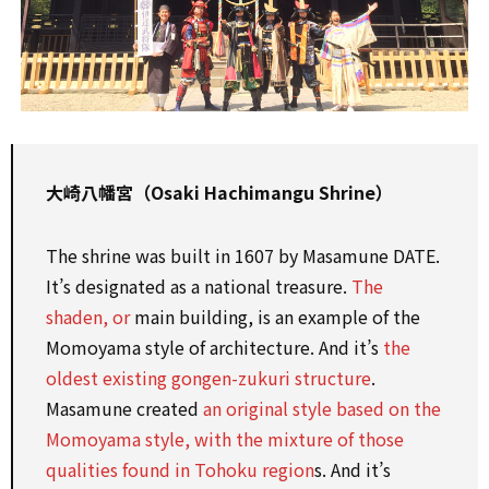
大崎八幡宮（Osaki Hachimangu Shrine）
The shrine was built in 1607 by Masamune DATE.
It’s designated as a national treasure.
The
shaden, or
main building, is an example of the
Momoyama style of architecture. And it’s
the
oldest existing gongen-zukuri structure
.
Masamune created
an original style based on the
Momoyama style, with the mixture of those
qualities found in Tohoku region
s. And it’s