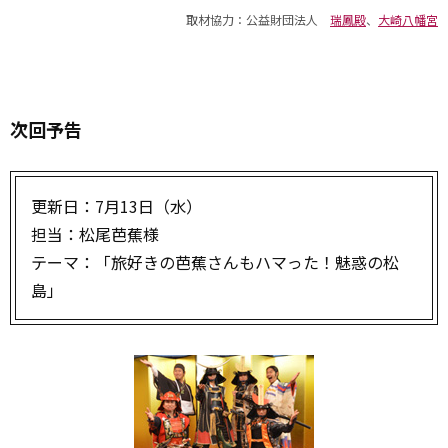
取材協力：公益財団法人
瑞鳳殿
、
大崎八幡宮
次回予告
更新日：7月13日（水）
担当：松尾芭蕉様
テーマ：「旅好きの芭蕉さんもハマった！魅惑の松
島」