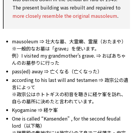
The present building was rebuilt and repaired to
more closely resemble the original mausoleum
.
mausoleum ⇒ 壮大な墓、大霊廟、霊屋（おたまや）
※一般的なお墓は「grave」を使います。
例）I visited my grandmother’s grave. ⇒ おばあちゃ
んのお墓参りに行った
pass(ed) away ⇒ 亡くなる（亡くなった）
according to his last will and testamen ⇒ 政宗公の遺
言によって
※政宗公はホトトギスの初音を聴きに経ケ峯を訪れ、
自らの墓所に決めたと言われています。
Kyogamine ⇒ 経ケ峯
One is called “Kansenden" , for the second feudal
lord（以下略）
※瑞鳳殿の敷地内には政宗公の子息で二代藩主・忠宗