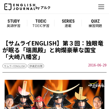
by アルク
STUDY
TOEIC
SERIES
QUIZ
英語学習
TOEIC学習
連載
練習問題
【サムライENGLISH】第３回：独眼竜
が眠る「瑞鳳殿」と絢爛豪華な国宝
「大崎八幡宮」
2016-06-29
サムライENGLISH
伊達武将隊