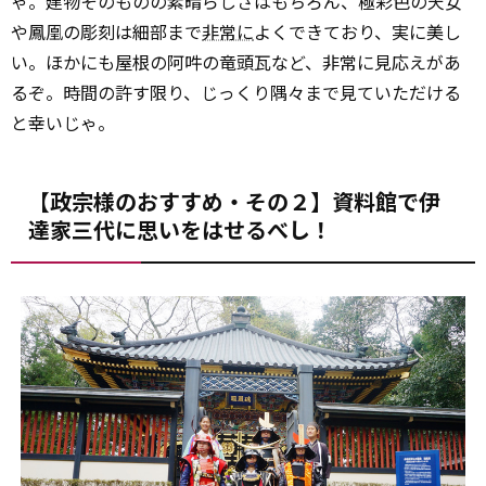
ゃ。建物そのものの素晴らしさはもちろん、極彩色の天女
や鳳凰の彫刻は細部まで
非常に
よくできており、実に美し
い。ほかにも屋根の阿吽の竜頭瓦など、非常に見応えがあ
るぞ。時間の許す限り、じっくり隅々まで見ていただける
と幸いじゃ。
【政宗様のおすすめ・その２】資料館で伊
達家三代に思いをはせるべし！