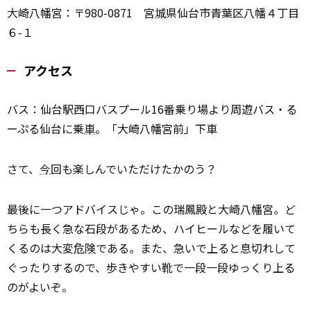
大崎八幡宮：〒980-0871 宮
城
県仙台市青葉区八幡４丁目
６-１
アクセス
バス：仙台駅西口バスプール16番乗り場より周遊バス・る
ーぷる仙台に乗
車
。「大崎八幡宮前」下車
さて、
今
回も楽しんでいただけたかのう？
最後に一つアドバイスじゃ。この瑞鳳殿と大崎八幡宮。ど
ちらも長く急な石段があるため、ハイヒールなどを履いて
くるのは大変
危険
である。また、急いで上ると息切れして
ぐったりするので、歩きやすい靴で一段一段ゆっくり上る
のがよいぞ。