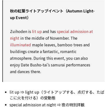
秋の紅葉ライトアップイベント（Autumn Light-
up Event）
Zuihoden is
lit up
and has
special admission at
night
in the middle of November. The
illuminated
maple leaves, bamboo trees and
buildings create a fantastic, romantic
atmosphere. During this event, you can also
enjoy Date Busho-tai’s samurai performances
and dances there.
lit up ⇒ light up（ライトアップする、点灯する、たば
こに火を付ける）の受動態
special admission at night ⇒ 夜の特別拝観