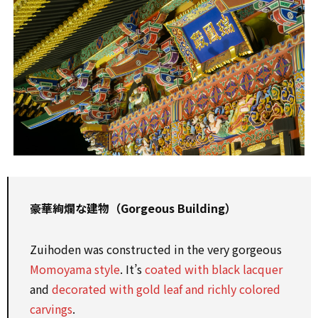
豪華絢爛な建物（Gorgeous Building）
Zuihoden was constructed in the very gorgeous
Momoyama style
. It’s
coated with black lacquer
and
decorated with gold leaf and richly colored
carvings
.