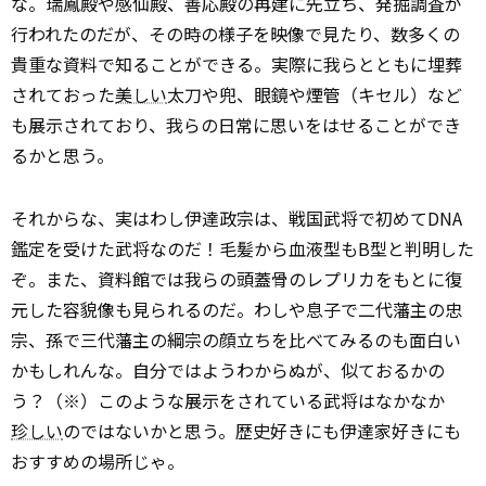
な。瑞鳳殿や感仙殿、善応殿の再建に先立ち、発掘調査が
行われたのだが、その時の様子を映像で見たり、数多くの
貴重な資料で知ることができる。実際に我らとともに埋葬
されておった
美しい
太刀や兜、眼鏡や煙管（キセル）など
も展示されており、我らの日常に思いをはせることができ
るかと思う。
それからな、実はわし伊達政宗は、戦国武将で初めてDNA
鑑定を受けた武将なのだ！毛髪から血液型もB型と判明した
ぞ。また、資料館では我らの頭蓋骨のレプリカをもとに復
元した容貌像も見られるのだ。わしや息子で二代藩主の忠
宗、孫で三代藩主の綱宗の顔立ちを比べてみるのも面白い
かもしれんな。自分ではようわからぬが、似ておるかの
う？（※）このような展示をされている武将はなかなか
珍しい
のではないかと思う。歴史好きにも伊達家好きにも
おすすめの場所じゃ。