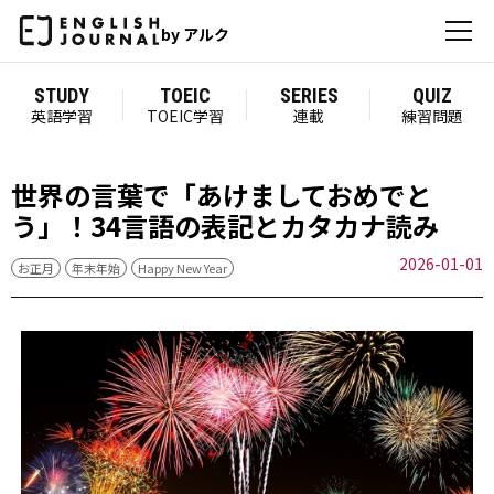
by アルク
STUDY
TOEIC
SERIES
QUIZ
英語学習
TOEIC学習
連載
練習問題
世界の言葉で「あけましておめでと
う」！34言語の表記とカタカナ読み
2026-01-01
お正月
年末年始
Happy New Year