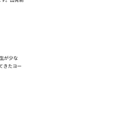
生
が少な
てきたヨー