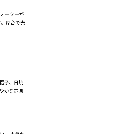
ウォーターが
度。屋台で売
帽子、日焼
やかな雰囲
ます。出発前