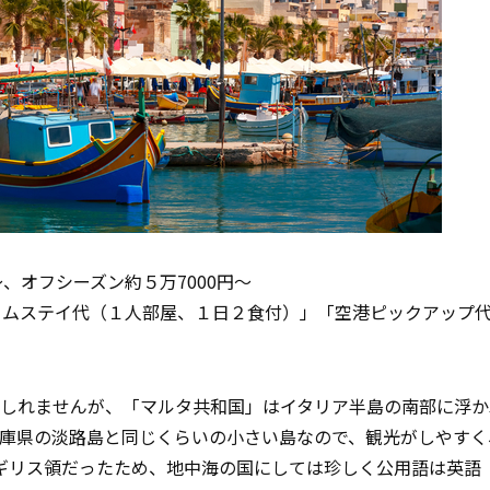
、オフシーズン約５万7000円～
ームステイ代（１人部屋、１日２食付）」「空港ピックアップ
もしれませんが、「マルタ共和国」はイタリア半島の南部に浮か
兵庫県の淡路島と同じくらいの小さい島なので、観光がしやすく
ギリス領だったため、地中海の国にしては珍しく公用語は英語