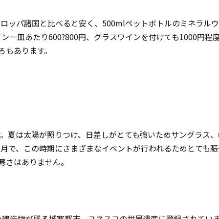
ロッパ諸国と比べると安く、500mlペットボトルのミネラル
ン一皿あたり600?800円、グラスワインを付けても1000円程
ころもあります。
す。夏は太陽が照りつけ、日差しがとても強いためサングラス、
８月で、この時期にさまざまなイベントが行われるためとても賑
寒さはありません。
い建造物が残る城塞都市。ユネスコの世界遺産に登録されてい