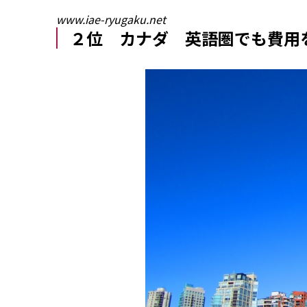
www.iae-ryugaku.net
２位 カナダ 英語圏でも費用