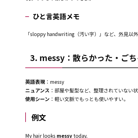
ひと言英語メモ
「sloppy handwriting（汚い字）」など、
外見
以
3. messy：散らかった・ご
英語表現
：messy
ニュアンス
：部屋や髪型など、整理されていない
使用シーン
：軽い文脈でもっとも使いやすい。
例文
My hair looks
messy
today.