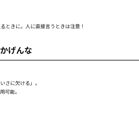
える
ときに。人に直接言うときは注意！
いいかげんな
ねいさに欠ける」。
使用可能。