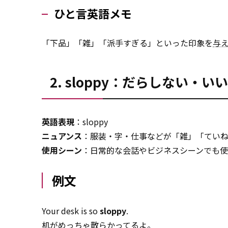
ひと言英語メモ
「下品」「雑」「派手すぎる」といった印象を
与
2. sloppy：だらしない・
英語表現
：sloppy
ニュアンス
：服装・字・仕事などが「雑」「てい
使用シーン
：日常的な会話やビジネスシーンでも
例文
Your desk is so
sloppy
.
机がめっちゃ散らかってるよ。