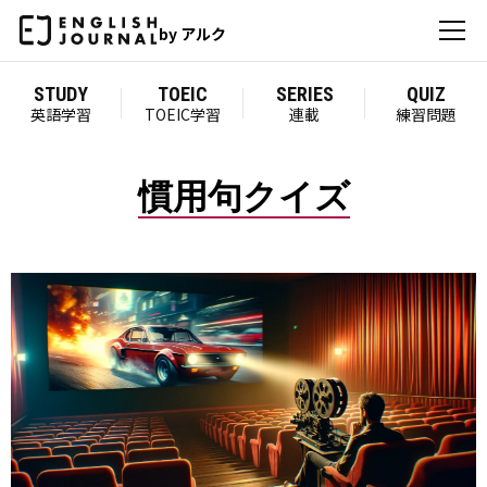
by アルク
STUDY
TOEIC
SERIES
QUIZ
英語学習
TOEIC学習
連載
練習問題
慣用句クイズ