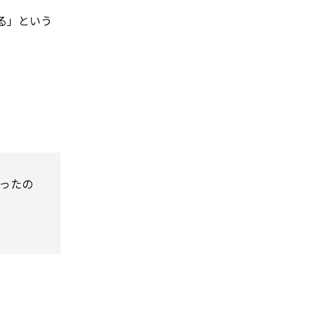
る」という
けだったの