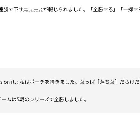
4連勝で下す
ニュース
が報じられました。「全勝する」「一掃す
ts of leaves on it. : 私はポーチを掃きました。葉っぱ［落ち葉］だら
ies. : そのチームは5戦のシリーズで全勝しました。