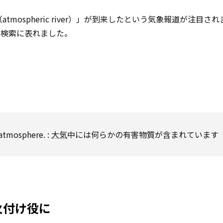
mospheric river）」が到来したという気象報道が注目され
が検索に表れました。
atmosphere. :
大気
中には何らかの有害物質が含まれています
が火付け役に