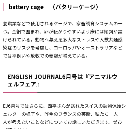
battery cage （バタリーケージ）
養鶏業などで使用されるケージで、家畜飼育システムの一
つ。金網で囲まれ、卵が転がりやすいよう床には傾斜が設
けられている。動物へ
与える
多大なストレスや人獣共通感
染症のリスクを考慮し、ヨーロッパやオーストラリアなど
では平飼いや放牧での養鶏が増えている。
ENGLISH JOURNAL6月号は『アニマルウ
ェルフェア』
EJ6月号では
さらに
、西平さんが訪れたスイスの動物保護シ
ェルターの様子や、昨今のフランスの英断、私たち一人一
人が考えたいことなどについてお話しいただきます。ぜひ