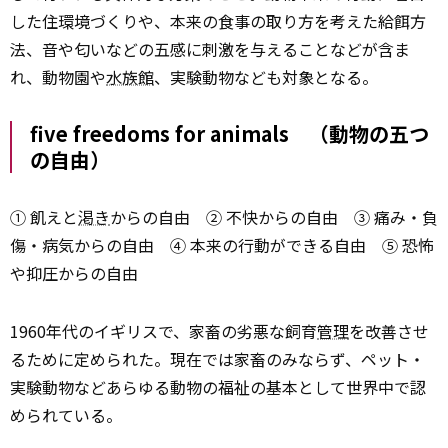
した住環境づくりや、本来の食事の取り方を考えた給餌方
法、音や匂いなどの五感に刺激を与えることなどが含ま
れ、動物園や
水族館
、実験動物なども対象となる。
five freedoms for animals （動物の五つ
の自由）
① 飢えと
渇き
からの自由 ② 不快からの自由 ③ 痛み・負
傷・病気からの自由 ④ 本来の行動ができる自由 ⑤ 恐怖
や抑圧からの自由
1960年代のイギリスで、家畜の劣悪な飼育
管理
を改善させ
るために定められた。現在では家畜のみならず、ペット・
実験動物などあらゆる動物の福祉の基本として世界中で認
められている。