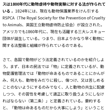
スは1800年代に動物虐待や動物実験に対する法が作られて
いる
。1824年には、現在も動物保護業界をけん引する
RSPCA（The Royal Society for the Prevention of Cruelty
to Animals、英国王立動物虐待防止協会）が設立された。
アメリカでも1860年代に、現在も活躍する三大レスキュー
団体が誕生している。つまり、日本よりかなり早く動物に
関する法整備と組織が作られているのである。
さて、各国で動物がどう法定義されているのかを紹介しよ
う。まず、日本の民法では「物」に定義されているが、動
物愛護管理法では「動物が命あるものであることにかんが
み、何人も、動物をみだりに殺し、傷つけ、又は苦しめる
ことのないようにするのみでなく、人と動物の共生に配慮
しつつ、その習性を考慮して適正に取り
扱う
ようにしなけ
ればならない（第二条）」と定義されている。要約する
と、「動物は命あるものだから大事にしよう」ということ