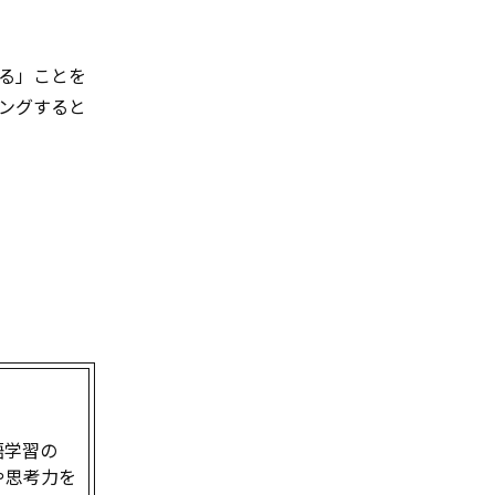
わる」ことを
ングすると
語学習の
や思考力を