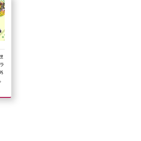
世
ラ
外
。