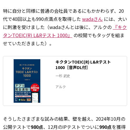
特に自分と同様に普通の会社員であるにもかかわらず、20
代で40回以上も990点満点を取得した
wadaさん
には、大い
に刺激を受けました（wadaさんとは後に、アルクの
『キク
タンTOEIC(R) L&Rテスト 1000』
の校閲でもタッグを組ま
せていただきました）。
キクタンTOEIC(R) L&Rテスト
1000［音声DL付］
一杉 武史
アルク
そうしたさまざまな試みの結果、壁を越え、2024年10月の
公開テストで
980点
、12月のIPテストでついに
990点
を獲得