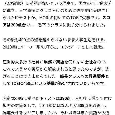
（2次試験）に英語がないという理由で、国立の某工業大学
に進学。入学直後にクラス分けのために強制的に受験させ
られたIPテストが、MORIの初めてのTOEIC受験です。
スコ
アは200点台
で、一番下のクラスに振り分けられました。
その後も400点の壁を越えられないまま大学生活を終え、
20
10年
にメーカー系のJTCに、エンジニアとして就職。
圧倒的大多数の社員が業務で英語を使わない会社なので、
これでようやく英語から解放されると思ったのですが、逃
げることはできませんでした。
係長クラスへの昇進要件と
してTOEIC450点という基準が設定されていた
からです。
内定式の時に受けたIPテストは
390点
。入社後に慌てて付け
焼刃の対策をして、2011年にはなんとか
505点
を取得し、
昇進要件をクリアしましたが、それ以降はまた英語から逃