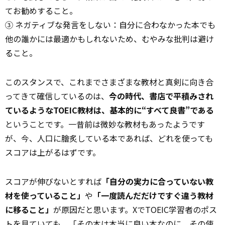
てお勧めすること。
③ ネガティブな発言をしない：自分に合わなかった本でも
他の誰かには最適かもしれないため、むやみな批判は避け
ること。
このスタンスで、これまでさまざまな教材と真剣に向き合
ってきて確信しているのは、
今の時代、書店で平積みされ
ているようなTOEIC教材は、基本的に“すべて良書”である
ということです。一昔前は微妙な教材もあったようです
が、今、人口に膾炙している本であれば、どれを使っても
スコアは上がるはずです。
スコアが伸びないとすれば
「自分の実力に合っていない教
材を使っていること」
や
「一度読んだだけですぐ違う教材
に移ること」
が原因だと思います。XでTOEIC学習者のポス
トを見ていても、「その本は本当に良い本なのに、その使