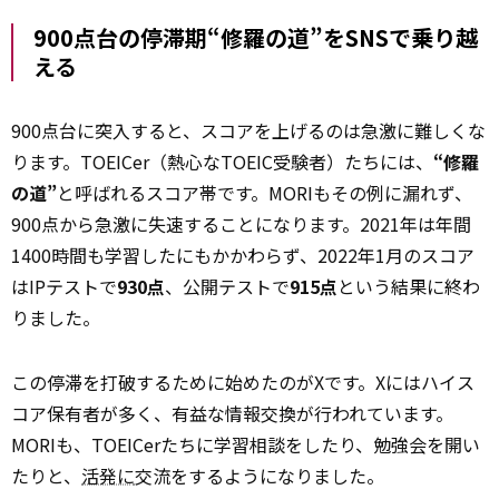
900点台の停滞期“修羅の道”をSNSで乗り越
える
900点台に突入すると、スコアを上げるのは急激に難しくな
ります。TOEICer（熱心なTOEIC受験者）たちには、
“修羅
の道”
と呼ばれるスコア帯です。MORIもその例に漏れず、
900点から急激に失速することになります。2021年は年間
1400時間も学習したにもかかわらず、2022年1月のスコア
はIPテストで
930点
、公開テストで
915点
という結果に終わ
りました。
この停滞を打破するために始めたのがXです。Xにはハイス
コア保有者が多く、有益な情報交換が行われています。
MORIも、TOEICerたちに学習相談をしたり、勉強会を開い
たりと、
活発に
交流をするようになりました。