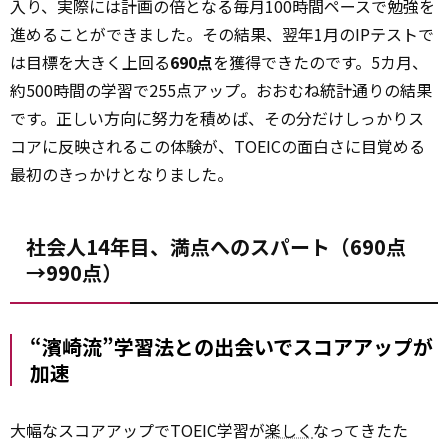
入り、実際には計画の倍となる毎月100時間ペースで勉強を
進めることができました。その結果、翌年1月のIPテストで
は目標を大きく上回る
690点
を獲得できたのです。5カ月、
約500時間の学習で255点アップ。おおむね統計通りの結果
です。正しい方向に努力を積めば、その分だけしっかりス
コアに反映される――この体験が、TOEICの面白さに目覚める
最初のきっかけとなりました。
社会人14年目、満点へのスパート（690点
→990点）
“濱崎流”学習法との出会いでスコアアップが
加速
大幅なスコアアップでTOEIC学習が
楽しく
なってきたた