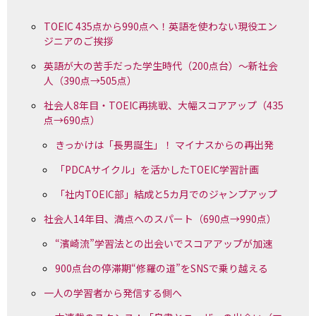
TOEIC 435点から990点へ！英語を使わない現役エン
ジニアのご挨拶
英語が大の苦手だった学生時代（200点台）～新社会
人（390点→505点）
社会人8年目・TOEIC再挑戦、大幅スコアアップ（435
点→690点）
きっかけは「長男誕生」！ マイナスからの再出発
「PDCAサイクル」を活かしたTOEIC学習計画
「社内TOEIC部」結成と5カ月でのジャンプアップ
社会人14年目、満点へのスパート（690点→990点）
“濱崎流”学習法との出会いでスコアアップが加速
900点台の停滞期“修羅の道”をSNSで乗り越える
一人の学習者から発信する側へ