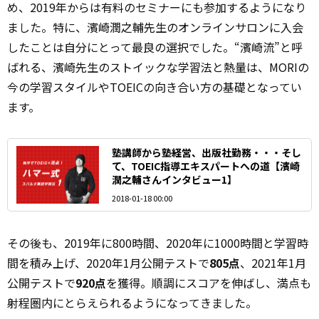
め、2019年からは有料のセミナーにも参加するようになり
ました。特に、濱崎潤之輔先生のオンラインサロンに入会
したことは自分にとって最良の選択でした。“濱崎流”と呼
ばれる、濱崎先生のストイックな学習法と熱量は、MORIの
今の学習スタイルやTOEICの向き合い方の基礎となってい
ます。
塾講師から塾経営、出版社勤務・・・そし
て、TOEIC指導エキスパートへの道【濱崎
潤之輔さんインタビュー1】
2018-01-18 00:00
その後も、2019年に800時間、2020年に1000時間と学習時
間を積み上げ、2020年1月公開テストで
805点
、2021年1月
公開テストで
920点
を獲得。順調にスコアを伸ばし、満点も
射程圏内にとらえられるようになってきました。