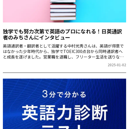
独学でも努力次第で英語のプロになれる！日英通訳
者のみちさんにインタビュー
英語通訳者・翻訳者として活躍する中村光秀さんは、英語が得意で
はなかった少年時代から、独学でTOEIC300点台から同時通訳者へ
と成長を遂げました。営業職を退職し、フリーター生活を送りなが
ら独学で通訳訓練に励み、現在では国際会議の同時通訳など、幅広
2025-01-02
い分野でその力を発揮しています。この記事では、独学で英語力を
鍛え上げ、夢を実現させた彼の経験や、英語学習へのアプローチに
ついて伺いました。