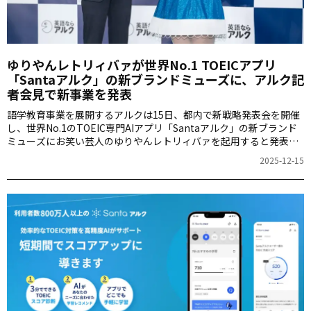
ゆりやんレトリィバァが世界No.1 TOEICアプリ
「Santaアルク」の新ブランドミューズに、アルク記
者会見で新事業を発表
語学教育事業を展開するアルクは15日、都内で新戦略発表会を開催
し、世界No.1のTOEIC専門AIアプリ「Santaアルク」の新ブランド
ミューズにお笑い芸人のゆりやんレトリィバァを起用すると発表し
た。これに加え、短期集中型英語コーチング「AUTHENTECH by ア
2025-12-15
ルク」や、外国人材の「採用・教育・定着」を支援する新組織
「JESI（ジェシー）」の設立も発表し、語学教育から企業研修、日
本語教育までを横断する大きな展開を示した。