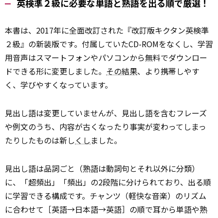
英検準２級に必要な単語と熟語を出る順で厳選！
本書は、2017年に全面改訂された『改訂版キクタン英検準
２級』の新装版です。付属していたCD-ROMをなくし、学習
用音声はスマートフォンやパソコンから無料でダウンロー
ドできる形に変更しました。
その結果
、より携帯しやす
く、学びやすくなっています。
見出し語は変更していませんが、見出し語を含むフレーズ
や例文のうち、内容が古くなったり事実が変わってしまっ
たりしたものは新し
くし
ました。
見出し語は品詞ごと（熟語は動詞句とそれ以外に分類）
に、「超頻出」「頻出」の2段階に分けられており、出る順
に学習できる構成です。チャンツ（軽快な音楽）のリズム
に合わせて［英語→日本語→英語］の順で耳から単語や熟