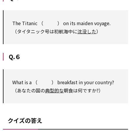
The Titanic （ ） on its maiden voyage.
（タイタニック号は初航海中に
沈没した
）
Q.６
What is a （ ） breakfast in your country?
（あなたの国の
典型的な
朝食は何ですか?）
クイズの答え