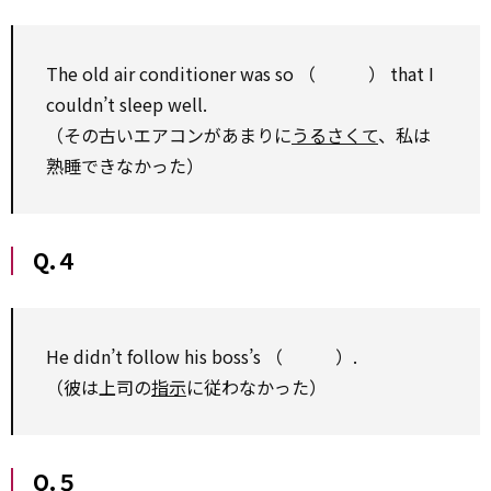
The old air conditioner was so （ ） that I
couldn’t sleep well.
（その古いエアコンがあまりに
うるさくて
、私は
熟睡できなかった）
Q.４
He didn’t follow his boss’s （ ）.
（彼は上司の
指示
に従わなかった）
Q.５