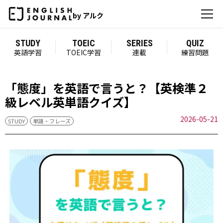
by アルク
STUDY
TOEIC
SERIES
QUIZ
英語学習
TOEIC学習
連載
練習問題
「態度」を英語で言うと？【英検準２
級レベル英単語クイズ】
2026-05-21
STUDY
単語・フレーズ