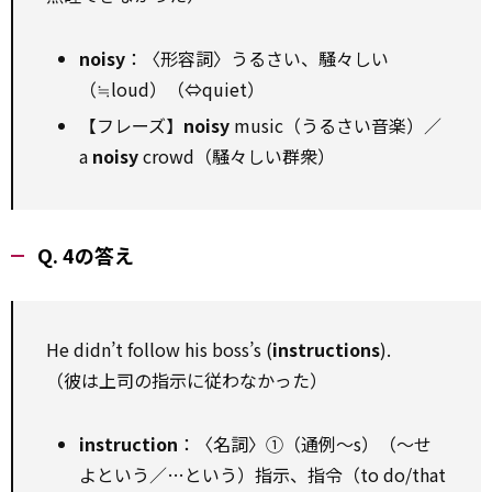
noisy
：〈形容詞〉うるさい、騒々しい
（≒loud）（⇔quiet）
【フレーズ】
noisy
music（うるさい音楽）／
a
noisy
crowd（騒々しい群衆）
Q. 4の答え
He didn’t follow his boss’s (
instructions
).
（彼は上司の指示に従わなかった）
instruction
：〈名詞〉①（通例～s）（～せ
よという／…という）指示、指令（to do/that