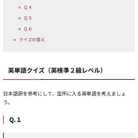
Q.４
Q.５
Q.６
クイズの答え
英単語クイズ（英検準２級レベル）
日本語訳を参考にして、空所に入る英単語を
考え
ましょ
う。
Q.１