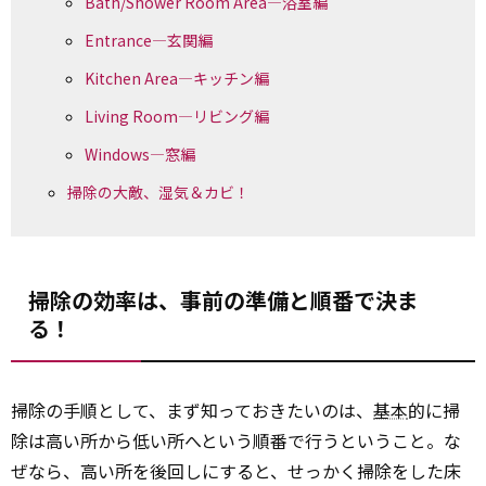
Bath/Shower Room Area―浴室編
Entrance―玄関編
Kitchen Area―キッチン編
Living Room―リビング編
Windows―窓編
掃除の大敵、湿気＆カビ！
掃除の効率は、事前の準備と順番で決ま
る！
掃除の手順として、まず知っておきたいのは、
基本
的に掃
除は高い所から低い所へという順番で行うということ。な
ぜなら、高い所を後回しにすると、せっかく掃除をした床