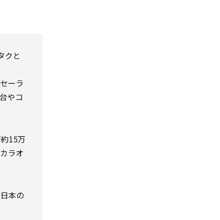
タクと
セーラ
屋台やコ
が約15万
カラオ
、日本の