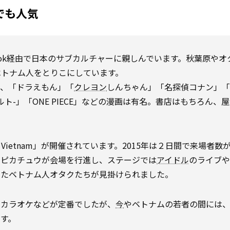
でも人気
ebook経由で日本のサブカルチャーに親しんでいます。秋葉原やオ
ベトナム人をとりこにしています。
も、「ドラえもん」「
クレヨン
しんちゃん」「名探偵コナン」「
ルト-」「ONE PIECE」などの漫画は有名。書店はもちろん、
 in Vietnam」が開催されています。2015年は２日間で来場者数
のピカチュウが会場を行進し、ステージでは
アイドル
のライブや
したベトナム人オタクたちが見掛けられました。
、カラオケなどが定番でしたが、
今
やベトナムの若者の間には
す。