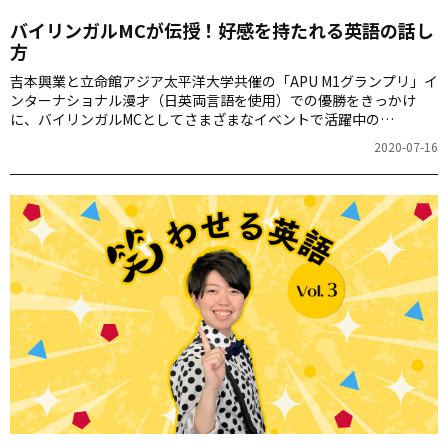
バイリンガルMCが伝授！好感を持たれる英語の話し
方
吉本興業と立命館アジア太平洋大学共催の「APU M1グランプリ」イ
ンターナショナル漫才（日英両言語を使用）での優勝をきっかけ
に、バイリンガルMCとしてさまざまなイベントで活躍中の
Halupachi（はるぱち）こと上小澤明花さん。連載「笑わせる英
2020-07-16
語」の第4回は、好感を持たれやすい話し方についてお届けします。