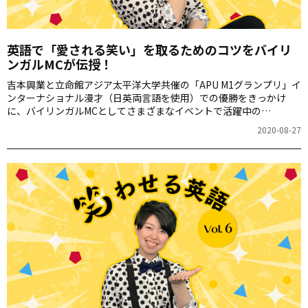
英語で「愛される笑い」を取るためのコツをバイリ
ンガルMCが伝授！
吉本興業と立命館アジア太平洋大学共催の「APU M1グランプリ」イ
ンターナショナル漫才（日英両言語を使用）での優勝をきっかけ
に、バイリンガルMCとしてさまざまなイベントで活躍中の
Halupachi（はるぱち）こと上小澤明花さん。連載「笑わせる英
2020-08-27
語」の第7回は、英語で「愛される笑い」を取るコツについてです。