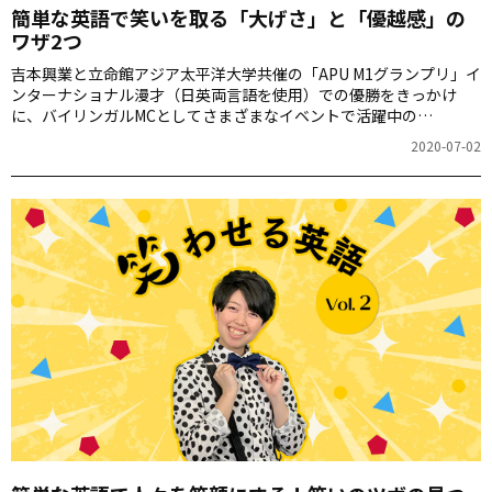
簡単な英語で笑いを取る「大げさ」と「優越感」の
ワザ2つ
吉本興業と立命館アジア太平洋大学共催の「APU M1グランプリ」イ
ンターナショナル漫才（日英両言語を使用）での優勝をきっかけ
に、バイリンガルMCとしてさまざまなイベントで活躍中の
Halupachi（はるぱち）こと上小澤明花さん。連載「笑わせる英
2020-07-02
語」の第３回は、簡単な英語で笑いを取る「大げさ」と「優越感」
のテクニックをお届けします。