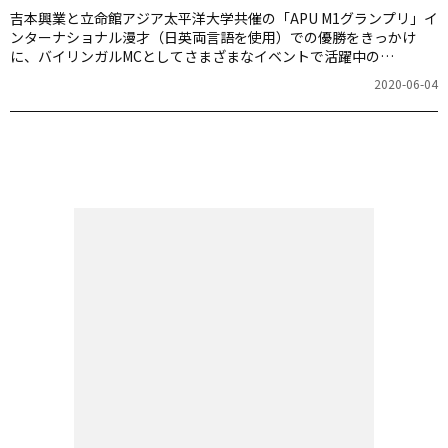
吉本興業と立命館アジア太平洋大学共催の「APU M1グランプリ」イ
ンターナショナル漫才（日英両言語を使用）での優勝をきっかけ
に、バイリンガルMCとしてさまざまなイベントで活躍中の
Halupachi（はるぱち）こと上小澤明花さん。連載「笑わせる英
2020-06-04
語」の第1回は、今日から試せる、誰にでもできる、人を笑顔にする
英語をお届けします。