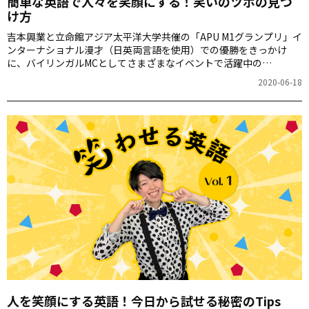
簡単な英語で人々を笑顔にする！笑いのツボの見つ
け方
吉本興業と立命館アジア太平洋大学共催の「APU M1グランプリ」イ
ンターナショナル漫才（日英両言語を使用）での優勝をきっかけ
に、バイリンガルMCとしてさまざまなイベントで活躍中の
Halupachi（はるぱち）こと上小澤明花さん。連載「笑わせる英
2020-06-18
語」の第2回は、英語で人を笑顔にする笑いのツボをお届けします。
人を笑顔にする英語！今日から試せる秘密のTips