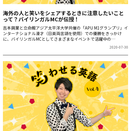
海外の人と笑いをシェアするときに注意したいこと
って？バイリンガルMCが伝授！
吉本興業と立命館アジア太平洋大学共催の「APU M1グランプリ」イ
ンターナショナル漫才（日英両言語を使用）での優勝をきっかけ
に、バイリンガルMCとしてさまざまなイベントで活躍中の
Halupachi（はるぱち）こと上小澤明花さん。連載「笑わせる英
2020-07-30
語」の第5回は、英語で褒めていいことと悪いことについてお届けし
ます。