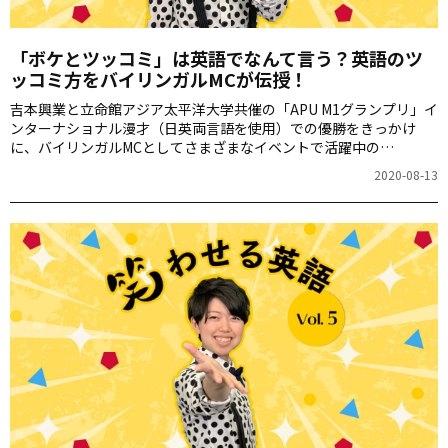
「ボケとツッコミ」は英語でなんて言う？英語のツ
ッコミ方をバイリンガルMCが伝授！
吉本興業と立命館アジア太平洋大学共催の「APU M1グランプリ」イ
ンターナショナル漫才（日英両言語を使用）での優勝をきっかけ
に、バイリンガルMCとしてさまざまなイベントで活躍中の
Halupachi（はるぱち）こと上小澤明花さん。連載「笑わせる英
2020-08-13
語」の第6回は、多くの人を一度でワッと笑わせる「ツッコミ」の入
れ方お届けします。