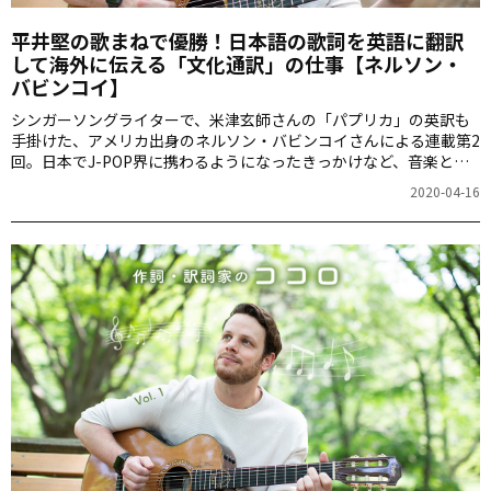
平井堅の歌まねで優勝！日本語の歌詞を英語に翻訳
して海外に伝える「文化通訳」の仕事【ネルソン・
バビンコイ】
シンガーソングライターで、米津玄師さんの「パプリカ」の英訳も
手掛けた、アメリカ出身のネルソン・バビンコイさんによる連載第2
回。日本でJ-POP界に携わるようになったきっかけなど、音楽との
関わりや、翻訳についての持論を語ります。
2020-04-16