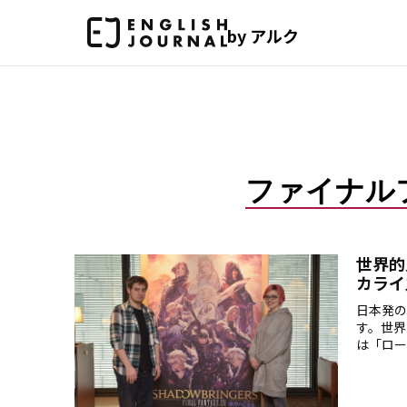
by アルク
ファイナル
世界的
カライズ
日本発の
す。世界
は「ロー
ーカライ
力」など