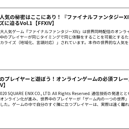
人気の秘密はここにあり！『ファイナルファンタジーXI
に迫るVol.1【FFXIV】
大人気ゲーム『ファイナルファンタジーXIV』は世界同時配信のオンラ
中のプレイヤーが同じタイミングで同じ体験をすることを可能とするた
カライズ（地域化、言語対応）」されています。本作の世界的な人気を
ズ担当のお二人に、「最近のローカライズ事情」や「仕事へのこだわり
をお伺いしました。
のプレイヤーと遊ぼう！オンラインゲームの必須フレー
IV】
-2020 SQUARE ENIX CO., LTD. All Rights Reserved. 通信技術の
オンライン化が進み、世界中のプレイヤーが「ゲーム内の一つの世界」
した。ゲームの中で自分のすぐ隣に立つプレイヤーは、実際は遠く離れ
語を話す人かもしれません。そんなプレイヤーたちが一つの世界で共に
ムは「ローカライズ（地域化、言語対応）」されています。世界中の人
めに必要な表現などを日本発の大人気ゲーム『ファイナルファンタジーX
します。 「ローカライズ」とは…