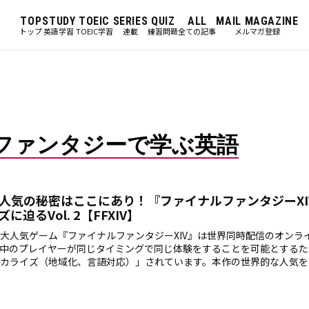
TOP
STUDY
TOEIC
SERIES
QUIZ
ALL
MAIL MAGAZINE
トップ
英語学習
TOEIC学習
連載
練習問題
全ての記事
メルマガ登録
ファンタジーで学ぶ英語
人気の秘密はここにあり！『ファイナルファンタジーXI
に迫るVol. 2【FFXIV】
大人気ゲーム『ファイナルファンタジーXIV』は世界同時配信のオンラ
中のプレイヤーが同じタイミングで同じ体験をすることを可能とするた
カライズ（地域化、言語対応）」されています。本作の世界的な人気を
ズ担当のお二人に、「最近のローカライズ事情」や「仕事へのこだわり
をお伺いしました。