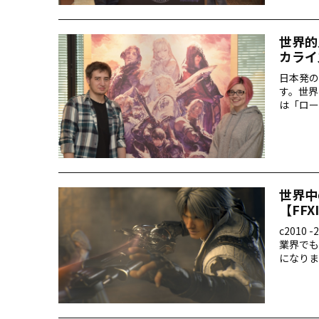
世界的
カライズ
日本発の
す。世界
は「ロー
ーカライ
力」など
世界中
【FFX
c2010 
業界でも
になりま
異なる言
に、ゲー
イするた
てご紹介