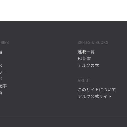
RIES
SERIES & BOOKS
習
連載一覧
EJ新書
ス
アルクの本
ャー
ド
ABOUT
記事
このサイトについて
覧
アルク公式サイト