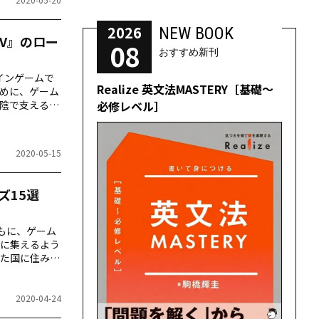
2026
NEW BOOK
V』のロー
08
おすすめ新刊
インゲームで
Realize 英文法MASTERY［基礎～
めに、ゲーム
必修レベル］
陰で支えるロ
」「本作の魅
2020-05-15
ズ15選
発達とともに、ゲーム
に集えるよう
た国に住み、
冒険するため
と一緒にプレ
IV』を通じ
2020-04-24