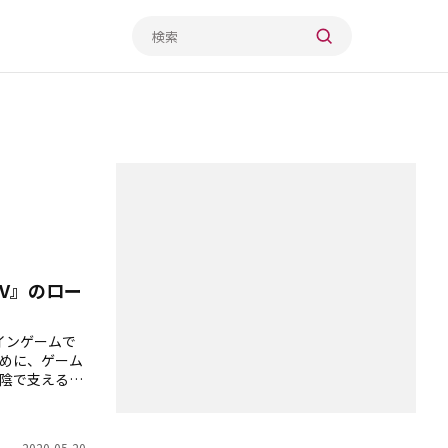
V』のロー
インゲームで
めに、ゲーム
陰で支えるロ
」「本作の魅
2020-05-20