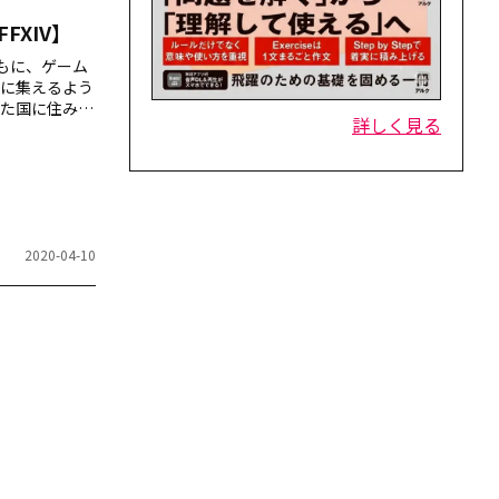
XIV】
発達とともに、ゲーム
に集えるよう
た国に住み、
詳しく見る
冒険するため
本発の大人気
「ローカライ
2020-04-10