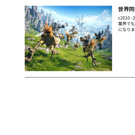
世界同
c2010 
業界でも
になりま
異なる言
に、ゲー
ゲーム『
ズ」とは 