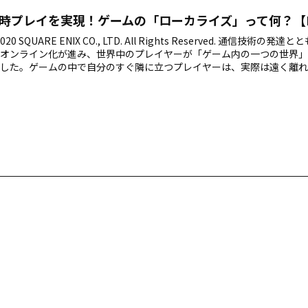
時プレイを実現！ゲームの「ローカライズ」って何？【FF
-2020 SQUARE ENIX CO., LTD. All Rights Reserved. 通信技術の
オンライン化が進み、世界中のプレイヤーが「ゲーム内の一つの世界」
した。ゲームの中で自分のすぐ隣に立つプレイヤーは、実際は遠く離れ
語を話す人かもしれません。そんなプレイヤーたちが一つの世界で共に
ムは「ローカライズ（地域化、言語対応）」されています。今回は、日
ファイナルファンタジーXIV』のローカライズの秘密をご紹介します。 
localize（ローカラ…