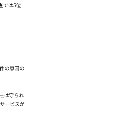
査では5位
事件の原因の
ー
は守られ
サービスが