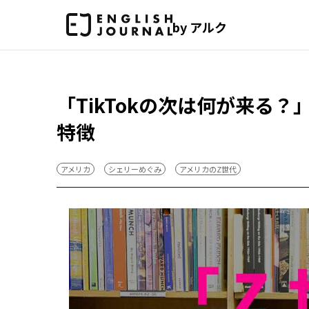
by アルク
「TikTokの次は何が来る
特徴
アメリカ
シェリーめぐみ
アメリカのZ世代