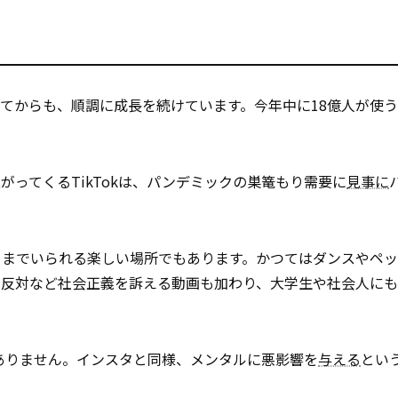
えてからも、順調に成長を続けています。今年中に18億人が使
ってくるTikTokは、パンデミックの巣篭もり需要に
見事に
ままでいられる楽しい場所でもあります。かつてはダンスやペ
別反対など社会正義を訴える動画も加わり、大学生や社会人に
はありません。インスタと同様、メンタルに悪影響を
与える
とい