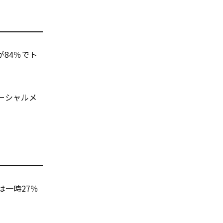
が84％でト
ーシャルメ
は一時27％