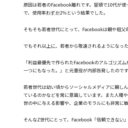
原因は若者のFacebook離れです。冒頭で10代が使
で、使用率
わずか
2％という結果でした。
そもそも若者世代にとって、Facebookは親や祖
でもそれ以
上に
、若者から敬遠されるようになっ
「利益最優先で作られたFacebookのアルゴ
リズム
一つにもなった。」と元重役が内部告発したので
若者世代は幼い頃からソーシャルメディアに親しん
ているのかなどを常に意識しています。また人種
世の中に与える影響や、企業のモラルにも非常に
そんなZ世代にとって、Facebook「信頼
できない