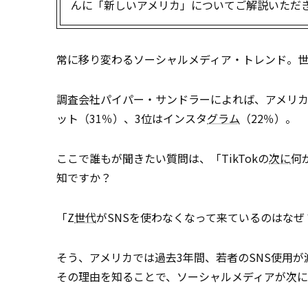
んに「新しいアメリカ」についてご解説いただ
常に移り変わるソーシャルメディア・トレンド。世界
調査会社パイパー・サンドラーによれば、アメリカの1
ット（31％）、3位はインスタ
グラム
（22％）。
ここで誰もが聞きたい質問は、「TikTokの
次に
何
知ですか？
「Z
世代
がSNSを使わなくなって来ているのはなぜ
そう、アメリカでは過去3年間、若者のSNS使用
その理由を知ることで、ソーシャルメディアが次に