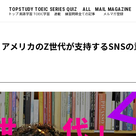
TOP
STUDY
TOEIC
SERIES
QUIZ
ALL
MAIL MAGAZINE
トップ
英語学習
TOEIC学習
連載
練習問題
全ての記事
メルマガ登録
？」アメリカのZ世代が支持するSNS