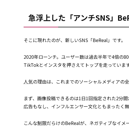
急浮上した「アンチSNS」BeR
そこに現れたのが、新しいSNS「BeReal」です。
2020年ローンチ。ユーザー数は過去半年で4倍の
TikTokとインスタを押さえてトップを走っていま
人気
の理由は、これまでのソーシャルメディアの
まず、画像投稿できるのは1日1回指定された2分間
広告もなし、インフルエンサー文化ともまったく無
こんな
制限
だらけのBeRealが、ネガティブなイ