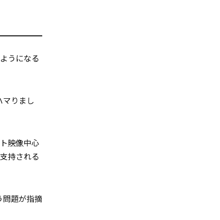
うようになる
ハマりまし
ット
映像
中心
も支持される
う問題が指摘