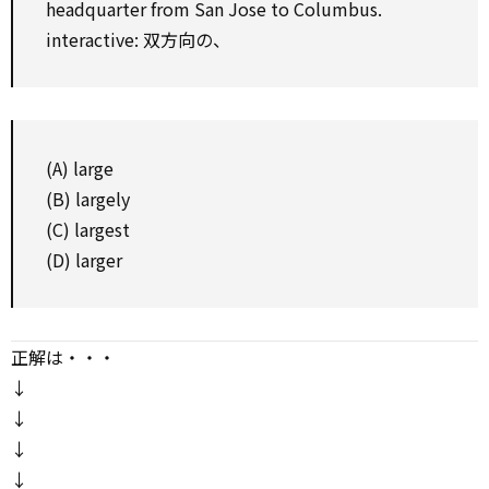
headquarter from San Jose to Columbus.
interactive: 双方向の、
(A) large
(B) largely
(C) largest
(D) larger
正解は・・・
↓
↓
↓
↓