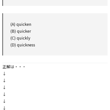
(A) quicken
(B) quicker
(C) quickly
(D) quickness
正解は・・・
↓
↓
↓
↓
↓
↓