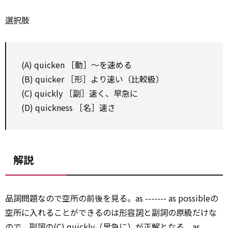
選択
肢
(A) quicken ［動］～を速める
(B) quicker ［形］より速い（比較級）
(C) quickly ［副］速く、早急に
(D) quickness ［名］速さ
解説
品詞問題なので空所の前後を見る。as ------- as possibleの
空所に入れることができるのは
形容詞
と副詞の原級だけな
ので、副詞の(C) quickly（早急に）が正解となる。as