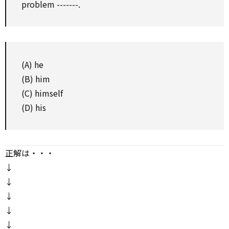
problem -------.
(A) he
(B) him
(C) himself
(D) his
正解は・・・
↓
↓
↓
↓
↓