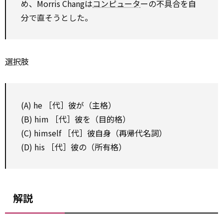
め、Morris Changは
コンピュータ
ーの不具合を自
分で直そうとした。
選択
肢
(A) he ［代］彼が（主格）
(B) him ［代］彼を（目的格）
(C) himself ［代］彼自身（再帰代名詞）
(D) his ［代］彼の（所有格）
解説