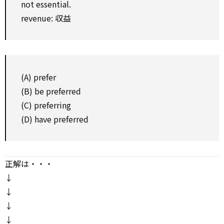
not essential.
revenue: 収益
(A) prefer
(B) be preferred
(C) preferring
(D) have preferred
正解は・・・
↓
↓
↓
↓