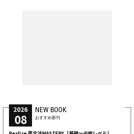
2026
NEW BOOK
08
おすすめ新刊
Realize 英文法MASTERY［基礎～必修レベル］