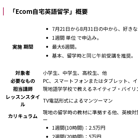
「Ecom自宅英語留学」概要
7月21日から8月31日の中から、好き
1週間
単位
で申込み。
実施
期間
最大6週間。
基本、留学時と同じ午前受講を推奨。
対象者
小学生、中学生、高校生、他
必要なもの
PC、スマートフォンまたはタブレット、
担当講師
現地語学学校で教えるネイティブ・バイリ
レッスンスタイ
TV電話形式によるマンツーマン
ル
現地の留学時の教材に準拠する他、英検対
カリキュラム
ー
1週間(10時間)：2.5万円
2週間(20時間)：5万円