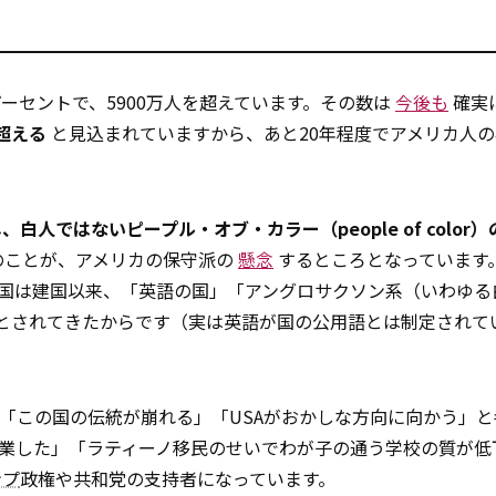
ーセントで、5900万人を超えています。その数は
今後も
確実
超える
と見込まれていますから、あと20年程度でアメリカ人の
人ではないピープル・オブ・カラー（people of color）
のことが、アメリカの保守派の
懸念
するところとなっています
a（USA）という国は建国以来、「英語の国」「アングロサクソン系（いわゆ
とされてきたからです（実は英語が国の公用語とは制定されて
「この国の伝統が崩れる」「USAがおかしな方向に向かう」と
業した」「ラティーノ移民のせいでわが子の通う学校の質が低
ンプ
政権や共和党の支持者になっています。