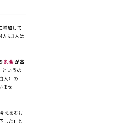
に増加して
4人に1人は
の
割合
が高
。というの
る白人）の
いませ
考えるわけ
下した」と