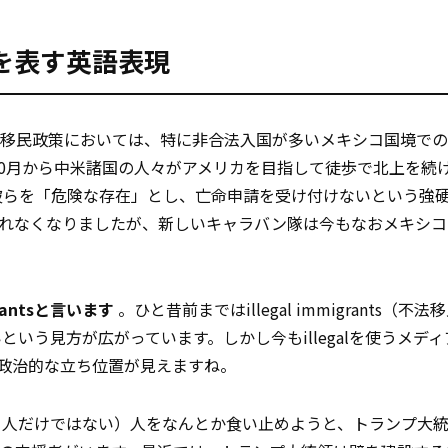
を表す英語表現
、移民政策においては、特に非合法入国が多いメキシコ国境で
10月から中米諸国の人々がアメリカを目指して徒歩で北上を続
彼らを「危険な存在」とし、亡命申請を受け付けないという強
られなくなりましたが、新しいキャラバン隊は今もなおメキシコ
rantsと言います
。ひと昔前まではillegal immigrants（不
いう見方が広がっています。しかし今もillegalを使うメデ
政治的な立ち位置が見えますね。
コ人だけではない）人をなんとか食い止めようと、トランプ大