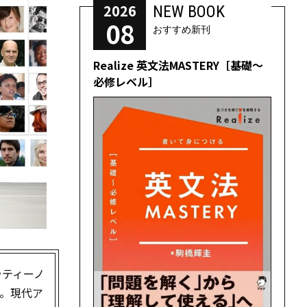
2026
NEW BOOK
08
おすすめ新刊
Realize 英文法MASTERY［基礎～
必修レベル］
ラティーノ
。現代ア