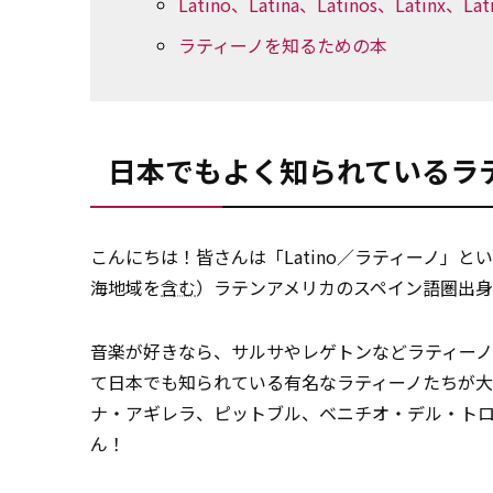
Latino、Latina、Latinos、Latinx、La
ラティーノを知るための本
日本でもよく知られているラ
こんにちは！皆さんは「Latino／ラティーノ」
海地域を
含む
）ラテンアメリカのスペイン語圏出身
音楽が好きなら、サルサやレゲトンなどラティーノ
て日本でも知られている有名なラティーノたちが大
ナ・アギレラ、ピットブル、ベニチオ・デル・ト
ん！