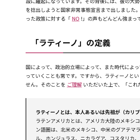
設に躍起になっています。その背後には、彼の大勢
を捻出しようと国家非常事態宣言まで出しました
った政策に対する「
NO
!」の声もどんどん強まっ
「ラティーノ」の定義
国によって、政治的立場によって、また時代によっ
っていくことも常です。ですから、ラティーノと
せん。そのことを
ご理解
いただいた上で、「これ
ラティーノとは、本人あるいは先祖が（カリ
ラテンアメリカとは、アメリカ大陸のメキシコ
ン語圏は、北米のメキシコ、中米のグアテマ
ル、ホンジュラス、ニカラグア、コスタリカ、