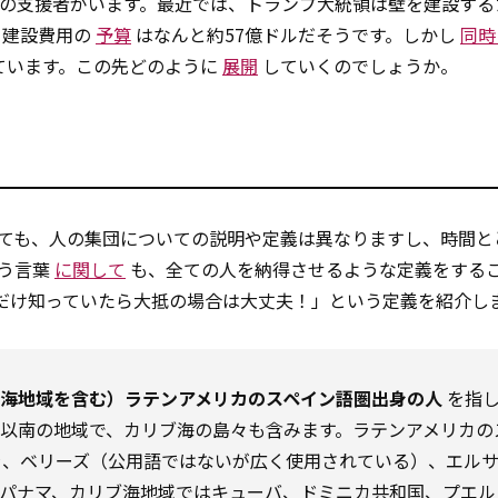
の支援者がいます。最近では、トランプ大統領は壁を建設する
。建設費用の
予算
はなんと約57億ドルだそうです。しかし
同時
ています。この先どのように
展開
していくのでしょうか。
ても、人の集団についての説明や定義は異なりますし、時間と
いう言葉
に関して
も、全ての人を納得させるような定義をする
だけ知っていたら大抵の場合は大丈夫！」という定義を紹介し
ブ海地域を含む）ラテンアメリカのスペイン語圏出身の人
を指し
以南の地域で、カリブ海の島々も含みます。ラテンアメリカの
ラ、ベリーズ（公用語ではないが広く使用されている）、エル
パナマ、カリブ海地域ではキューバ、ドミニカ
共和国
、プエル