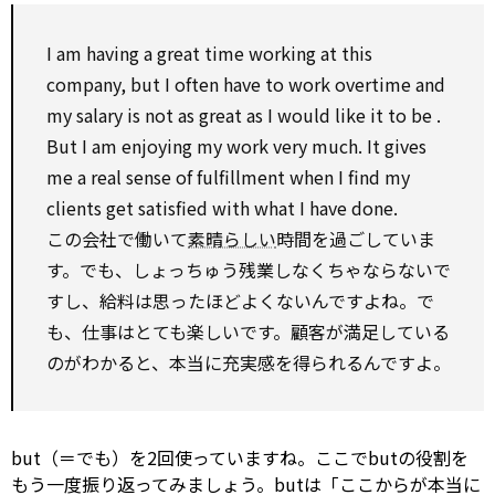
I am having a great time working at this
company, but I often
have to
work
overtime
and
my salary is not
as
great
as
I
would
like it
to be
.
But I am enjoying my
work
very much. It gives
me a real
sense
of
fulfillment
when I
find
my
clients get satisfied
with
what I have done.
この会社で働いて
素晴らしい
時間を過ごしていま
す。でも、しょっちゅう残業しなくちゃならないで
すし、給料は思ったほどよくないんですよね。で
も、仕事はとても楽しいです。顧客が満足している
のがわかると、本当に充実感を得られるんですよ。
but（＝でも）を2回使っていますね。ここでbutの役割を
もう一度振り返ってみましょう。butは「ここからが本当に