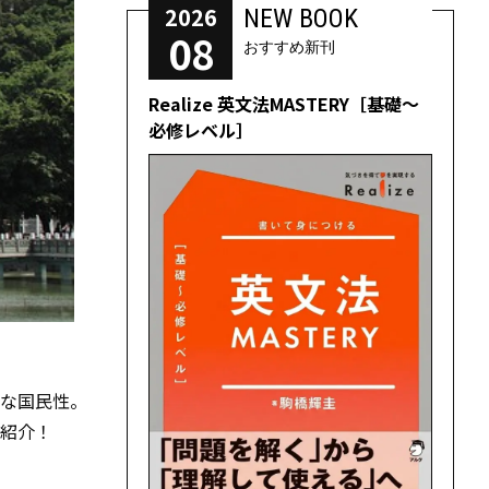
2026
NEW BOOK
08
おすすめ新刊
Realize 英文法MASTERY［基礎～
必修レベル］
容な国民性。
ご紹介！