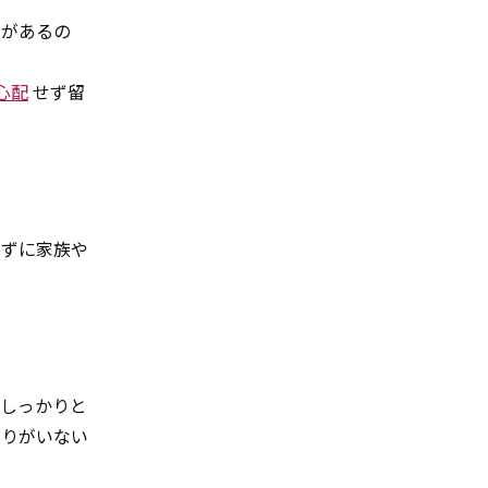
寮があるの
心配
せず留
せずに家族や
はしっかりと
くりがいない