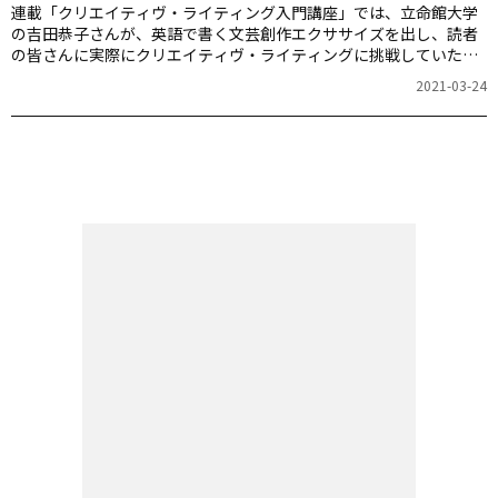
連載「クリエイティヴ・ライティング入門講座」では、立命館大学
の吉田恭子さんが、英語で書く文芸創作エクササイズを出し、読者
の皆さんに実際にクリエイティヴ・ライティングに挑戦していただ
きます。さらに、応募作品の一部を吉田さんが記事内で講評してく
2021-03-24
ださいます。英語での表現力を広げるチャンスです！ぜひチャレン
ジしてみてください。