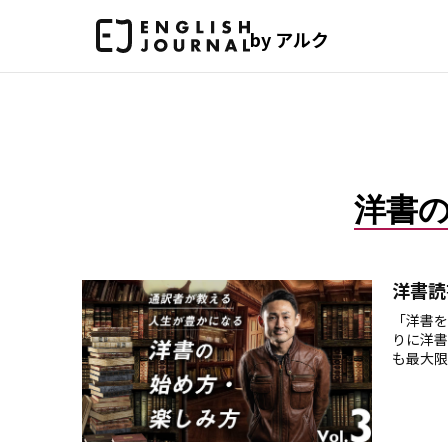
by アルク
洋書
洋書読
「洋書を
りに洋書
も最大限