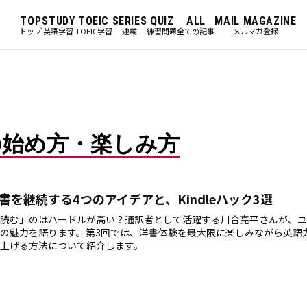
TOP
STUDY
TOEIC
SERIES
QUIZ
ALL
MAIL MAGAZINE
トップ
英語学習
TOEIC学習
連載
練習問題
全ての記事
メルマガ登録
の始め方・楽しみ方
書を継続する4つのアイデアと、Kindleハック3選
読む」のはハードルが高い？通訳者として活躍する川合亮平さんが、ユ
の魅力を語ります。第3回では、洋書体験を最大限に楽しみながら英語
上げる方法について紹介します。