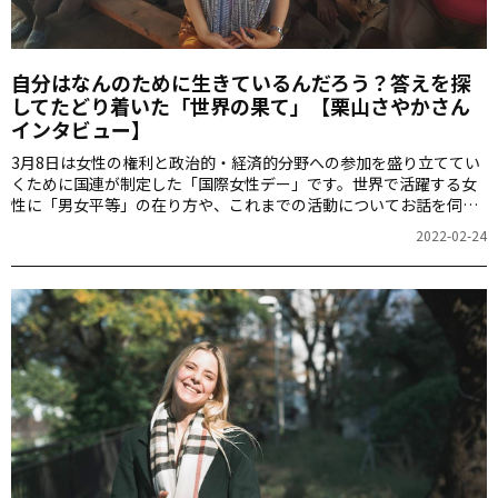
自分はなんのために生きているんだろう？答えを探
してたどり着いた「世界の果て」【栗山さやかさん
インタビュー】
3月8日は女性の権利と政治的・経済的分野への参加を盛り立ててい
くために国連が制定した「国際女性デー」です。世界で活躍する女
性に「男女平等」の在り方や、これまでの活動についてお話を伺い
ました。今回は、アフリカの恵まれない子供たちを支援するNPO法
2022-02-24
人「アシャンテママ」を立ち上げた栗山さやかさんへのインタビュ
ーをご紹介します。