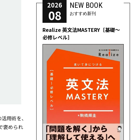
2026
NEW BOOK
08
おすすめ新刊
Realize 英文法MASTERY［基礎～
必修レベル］
の活用術を、
で褒められ