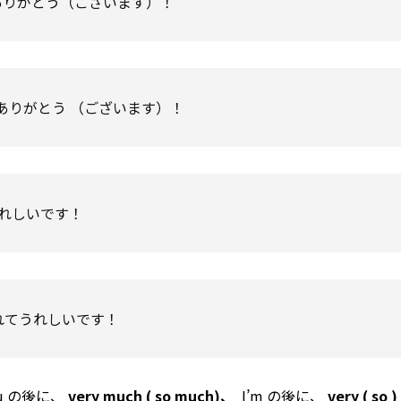
くれてありがとう（ございます）！
ありがとう （ございます）！
てうれしいです！
う言ってくれてうれしいです！
u
の後に、
very much (
so
much)、
I’m の後に、
very (
so
)