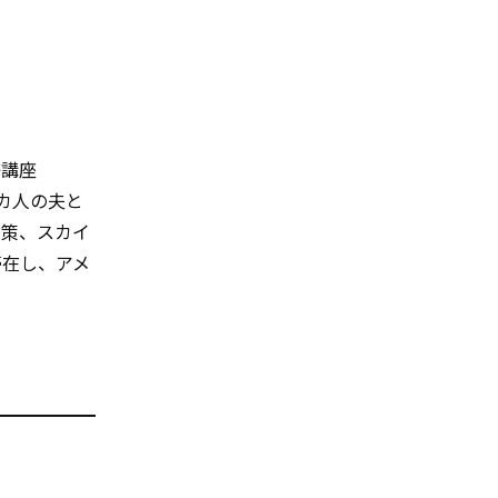
修講座
リカ人の夫と
対策、スカイ
滞在し、アメ